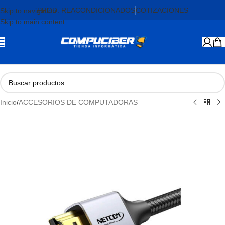
PROD. REACONDICIONADOS
COTIZACIONES
Skip to navigation
Skip to main content
Inicio
/
ACCESORIOS DE COMPUTADORAS