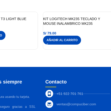
T3 LIGHT BLUE
KIT LOGITECH MK235 TECLADO Y
MOUSE INALAMBRICO MK235
S/
79.00
TO
AÑADIR AL CARRITO
s siempre
Contacto
+51 922 701 761
ra usando tu tarjeta.
ventas@compuciber.com
 seguro gracias a SSL