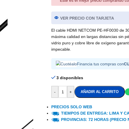
Este es el mejor precio comprando co
VER PRECIO CON TARJETA
El cable HDMI NETCOM PE-HF0030 de 30 m
máxima calidad en largas distancias sin pé
vidrio puro y cobre libre de oxígeno garant
impecable.
Financia tus compras con
C
3 disponibles
-
+
AÑADIR AL CARRITO
PRECIOS SOLO WEB
TIEMPOS DE ENTREGA: LIMA Y CA
PROVINCIAS: 72 HORAS (PRECIO 