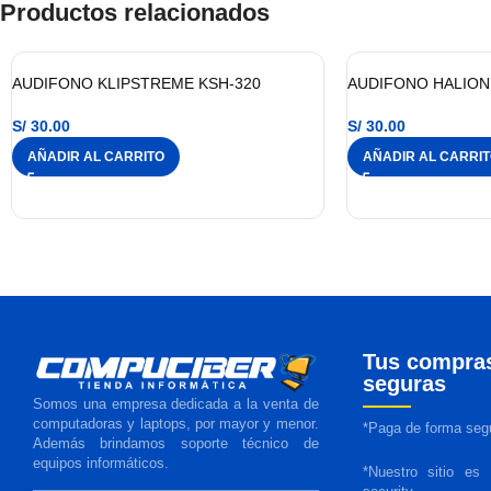
Productos relacionados
AUDIFONO KLIPSTREME KSH-320
AUDIFONO HALION 
S/
30.00
S/
30.00
AÑADIR AL CARRITO
AÑADIR AL CARRI
Tus compra
seguras
Somos una empresa dedicada a la venta de
computadoras y laptops, por mayor y menor.
*Paga de forma segu
Además brindamos soporte técnico de
equipos informáticos.
*Nuestro sitio es