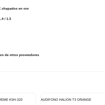
4K chapados en oro
4 / 1.3
tos de otros proveedores
REME KSH-320
AUDIFONO HALION T3 ORANGE