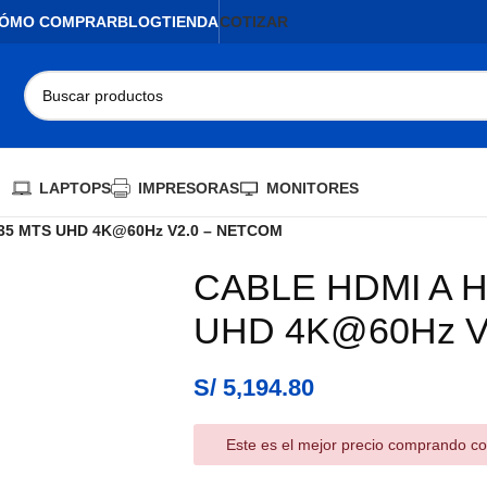
ÓMO COMPRAR
BLOG
TIENDA
COTIZAR
LAPTOPS
IMPRESORAS
MONITORES
 35 MTS UHD 4K@60Hz V2.0 – NETCOM
CABLE HDMI A H
AGOTADO
UHD 4K@60Hz V
S/
5,194.80
Este es el mejor precio comprando co