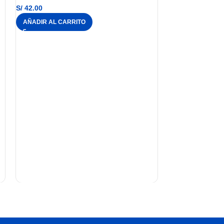
S/
42.00
AÑADIR AL CARRITO
KIT LOGITECH 
MOUSE INALAM
S/
120.00
AÑADIR AL CAR