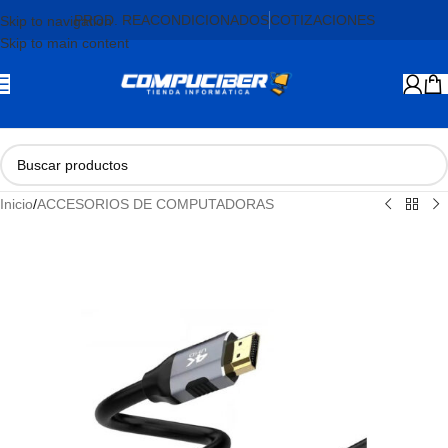
PROD. REACONDICIONADOS
COTIZACIONES
Skip to navigation
Skip to main content
Inicio
/
ACCESORIOS DE COMPUTADORAS