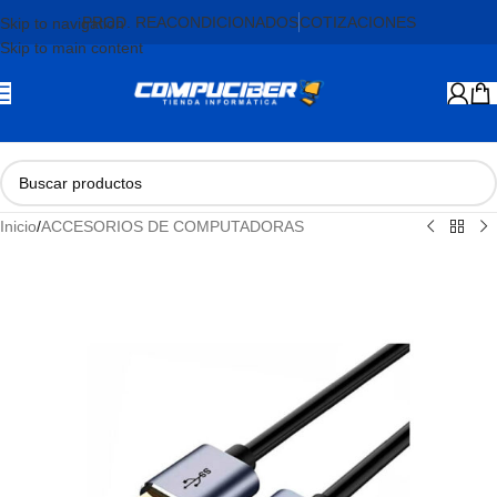
PROD. REACONDICIONADOS
COTIZACIONES
Skip to navigation
Skip to main content
Inicio
/
ACCESORIOS DE COMPUTADORAS