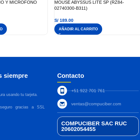
IO Y MICROFONO
MOUSE ABYSSUS LITE SP (RZ84-
02740300-B311)
S/
189.00
TO
AÑADIR AL CARRITO
s siempre
Contacto
+51 922 701 761
ra usando tu tarjeta.
ventas@compuciber.com
 seguro gracias a SSL
COMPUCIBER SAC RUC
20602054455