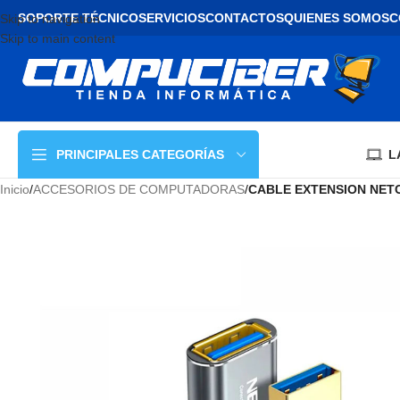
SOPORTE TÉCNICO
SERVICIOS
CONTACTOS
QUIENES SOMOS
C
Skip to navigation
Skip to main content
L
PRINCIPALES CATEGORÍAS
Inicio
/
ACCESORIOS DE COMPUTADORAS
/
CABLE EXTENSION NETC