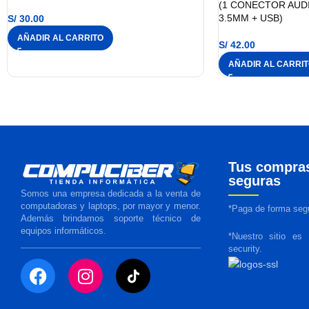
(1 CONECTOR AUD
3.5MM + USB)
S/
30.00
AÑADIR AL CARRITO
S/
42.00
AÑADIR AL CARRI
Tus compra
seguras
Somos una empresa dedicada a la venta de
computadoras y laptops, por mayor y menor.
*Paga de forma segu
Además brindamos soporte técnico de
equipos informáticos.
*Nuestro sitio es
security.