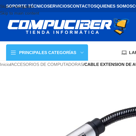
SOPORTE TÉCNICO
SERVICIOS
CONTACTOS
QUIENES SOMOS
C
Skip to navigation
Skip to main content
LA
PRINCIPALES CATEGORÍAS
Inicio
/
ACCESORIOS DE COMPUTADORAS
/
CABLE EXTENSION DE A