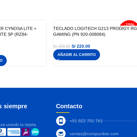
-15%
R CYNOSA LITE +
TECLADO LOGITECH G213 PRODIGY R
TE SP (RZ84-
GAMING (PN 920-008084)
S/
220.00
S/
258.82
AÑADIR AL CARRITO
TO
s siempre
Contacto
+51 922 701 761
ra usando tu tarjeta.
ventas@compuciber.com