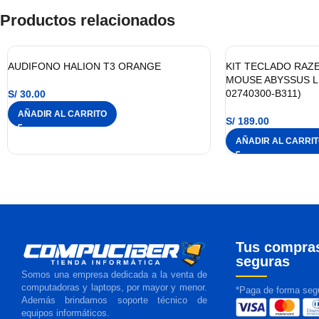
Productos relacionados
AUDIFONO HALION T3 ORANGE
KIT TECLADO RAZE
MOUSE ABYSSUS LI
02740300-B311)
S/
30.00
AÑADIR AL CARRITO
S/
189.00
AÑADIR AL CARRI
Tus compra
seguras
Somos una empresa dedicada a la venta de
computadoras y laptops, por mayor y menor.
*Paga de forma segu
Además brindamos soporte técnico de
equipos informáticos.