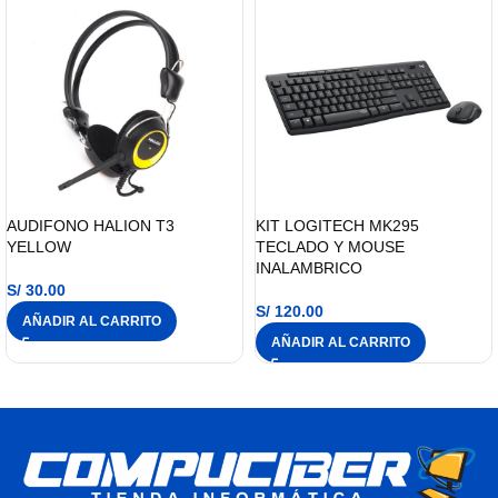
AUDIFONO HALION T3
KIT LOGITECH MK295
YELLOW
TECLADO Y MOUSE
INALAMBRICO
S/
30.00
S/
120.00
AÑADIR AL CARRITO
AÑADIR AL CARRITO