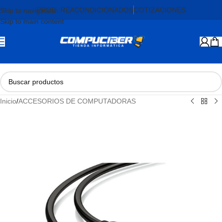
PROD. REACONDICIONADOS
COTIZACIONES
Skip to navigation
Skip to main content
Inicio
/
ACCESORIOS DE COMPUTADORAS