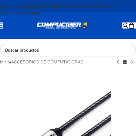
PROD. REACONDICIONADOS
COTIZACIONES
Skip to navigation
Skip to main content
Inicio
/
ACCESORIOS DE COMPUTADORAS