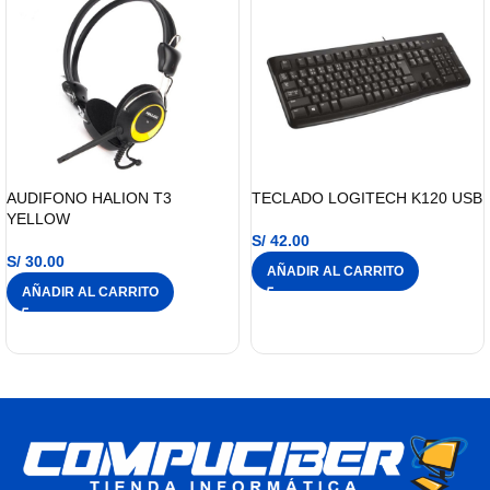
AUDIFONO HALION T3
TECLADO LOGITECH K120 USB
YELLOW
S/
42.00
S/
30.00
AÑADIR AL CARRITO
AÑADIR AL CARRITO