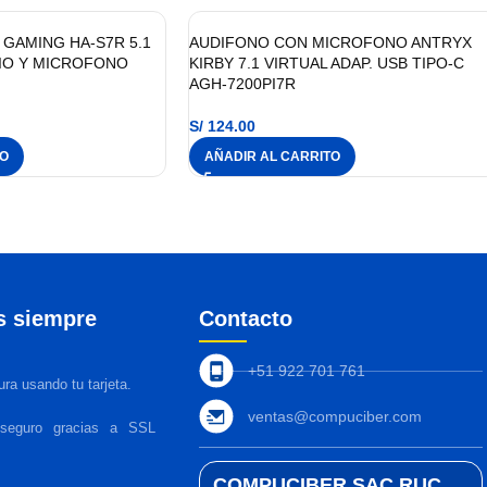
GAMING HA-S7R 5.1
AUDIFONO CON MICROFONO ANTRYX
IO Y MICROFONO
KIRBY 7.1 VIRTUAL ADAP. USB TIPO-C
AGH-7200PI7R
S/
124.00
TO
AÑADIR AL CARRITO
s siempre
Contacto
+51 922 701 761
ra usando tu tarjeta.
ventas@compuciber.com
 seguro gracias a SSL
COMPUCIBER SAC RUC