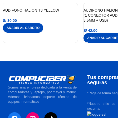
AUDIFONO HALION T3 YELLOW
AUDIFONO HALION 
(1 CONECTOR AUD
3.5MM + USB)
S/
30.00
AÑADIR AL CARRITO
S/
42.00
AÑADIR AL CARRI
Tus compra
seguras
Somos una empresa dedicada a la venta de
computadoras y laptops, por mayor y menor.
*Paga de forma segu
Además brindamos soporte técnico de
equipos informáticos.
*Nuestro sitio es
security.