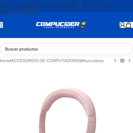
PROD. REACONDICIONADOS
COTIZACIONES
Skip to navigation
Skip to main content
Inicio
/
ACCESORIOS DE COMPUTADORAS
/
Auriculares