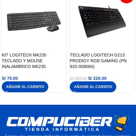
KIT LOGITECH MK235
TECLADO LOGITECH G213
TECLADO Y MOUSE
PRODIGY RGB GAMING (PN
INALAMBRICO MK235
920-008084)
S/
79.00
S/
220.00
S/
258.82
AÑADIR AL CARRITO
AÑADIR AL CARRITO