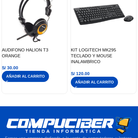
AUDIFONO HALION T3
KIT LOGITECH MK295
ORANGE
TECLADO Y MOUSE
INALAMBRICO
S/
30.00
S/
120.00
AÑADIR AL CARRITO
AÑADIR AL CARRITO