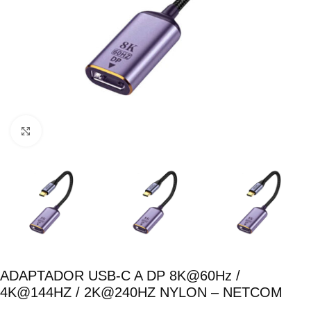
Click para ampliar
ADAPTADOR USB-C A DP 8K@60Hz /
4K@144HZ / 2K@240HZ NYLON – NETCOM