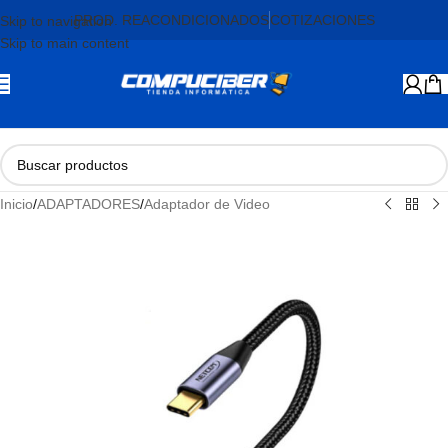
PROD. REACONDICIONADOS
COTIZACIONES
Skip to navigation
Skip to main content
Inicio
/
ADAPTADORES
/
Adaptador de Video