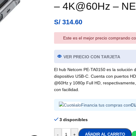
– 4K@60Hz – N
S/
314.60
Este es el mejor precio comprando co
VER PRECIO CON TARJETA
El hub Netcom PE-TA0150 es la solución def
dispositivo USB-C. Cuenta con puertos HD
@60Hz y 1080p Full HD, respectivamente, 
con facilidad.
Financia tus compras con
C
3 disponibles
-
+
AÑADIR AL CARRITO