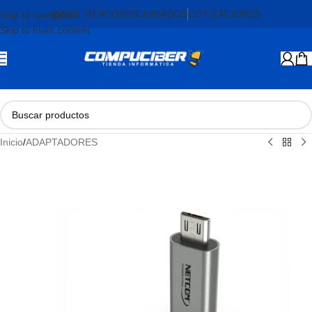
PROD. REACONDICIONADOS
COTIZACIONES
Skip to navigation
Skip to main content
Inicio
/
ADAPTADORES