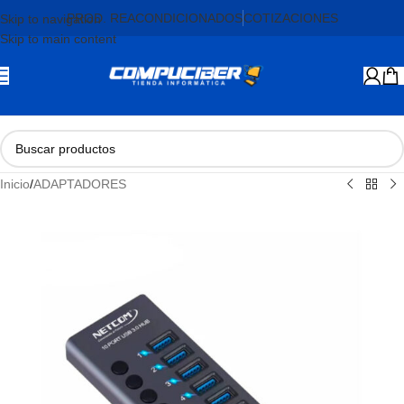
PROD. REACONDICIONADOS
COTIZACIONES
Skip to navigation
Skip to main content
Inicio
/
ADAPTADORES