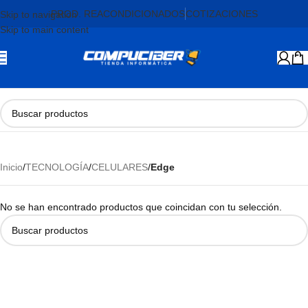
PROD. REACONDICIONADOS
COTIZACIONES
Skip to navigation
Skip to main content
Inicio
/
TECNOLOGÍA
/
CELULARES
/
Edge
No se han encontrado productos que coincidan con tu selección.