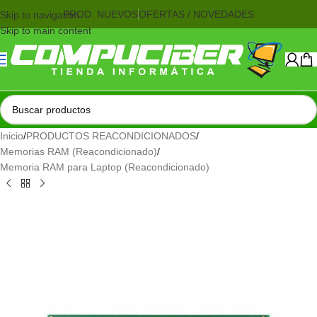
PROD. NUEVOS
OFERTAS / NOVEDADES
Skip to navigation
Skip to main content
Inicio
/
PRODUCTOS REACONDICIONADOS
/
Memorias RAM (Reacondicionado)
/
Memoria RAM para Laptop (Reacondicionado)
AGOTADO